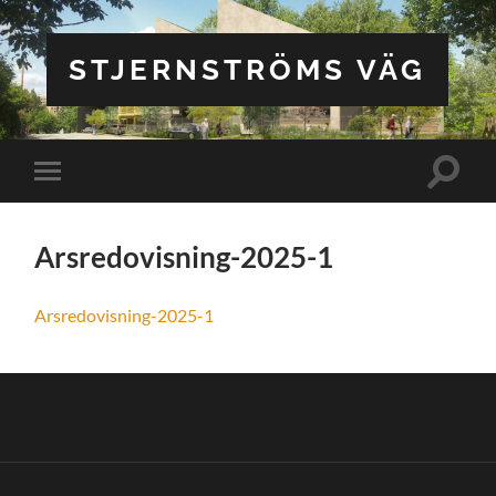
STJERNSTRÖMS VÄG
Slå
Slå
på/av
på/av
sökfält
mobilmeny
Arsredovisning-2025-1
Arsredovisning-2025-1